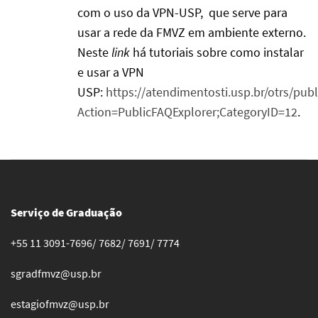
com o uso da VPN-USP, que serve para
usar a rede da FMVZ em ambiente externo.
Neste
link
há tutoriais sobre como instalar
e usar a VPN
USP:
https://atendimentosti.usp.br/otrs/publ
Action=PublicFAQExplorer;CategoryID=12
.
Serviço de Graduação
+55 11 3091-7696/ 7682/ 7691/ 7774
sgradfmvz@usp.br
estagiofmvz@usp.br